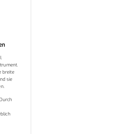
en
l
strument.
 breite
nd sie
en.
 Durch
blich