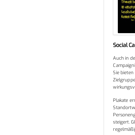
Social C
Auch in de
Campaigni
Sie bieten
Zielgrupp
wirkungsvo
Plakate er
Standortwa
Personeng
steigert. 
regelmäßi