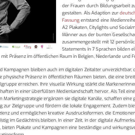
der Frauen durch Bildungsarbeit z
gestalten. Als Adaption zur
deutsc
Fassung
entstand eine Medienreih
A2 Plakaten, Citylights und Socialm
Männer aus der bunten Gesellschaf
zusammengestellt mit 12 persönli
Statements in 7 Sprachen bilden e
 mit Präsenz im öffentlichen Raum in Belgien, Niederlande und F
d Kampagnen bleiben auch im digitalen Zeitalter unverzichtbar, d
ge physische Präsenz in öffentlichen Räumen bieten, die eine brei
elgruppe erreichen. Ihre visuelle Wirkung stärkt die Markenerinn
haften in einer überfüllten Medienlandschaft hervor. Als Teil eine
en Marketingstrategie ergänzen sie digitale Kanäle, schaffen eine 
g zur Zielgruppe und fördern die lokale Engagement. Zudem biet
izienz und ermöglichen kreative Ausdrucksformen, die Emotione
istig im Gedächtnis bleiben. In einer Zeit, in der digitale Aufmerk
st, bieten Plakate und Kampagnen eine beständige und wirkungsv
ationsform.