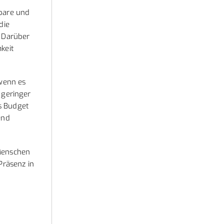
fbare und
die
. Darüber
keit
 wenn es
 geringer
es Budget
end
 Menschen
Präsenz in