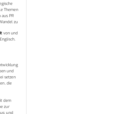
egische
lle Themen
n aus PR
 Wandel zu
it
von und
Englisch,
ntwicklung
eben und
ei setzen
en, die
t dem
ne zur
us; und