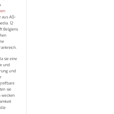
u
hen
e aus A0-
edia. 12
t Belgiens
chen
ine
rankreich.
a sie eine
te und
erung und
r
greifbare
en sie
n wecken
samkeit
olle