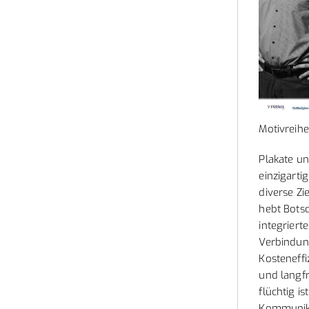
Motivreihe
Plakate un
einzigarti
diverse Zi
hebt Botsc
integriert
Verbindun
Kosteneff
und langfr
flüchtig i
Kommunik