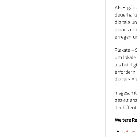
Als Ergän
dauerhafte
digitale u
hinaus erm
erregen u
Plakate – 
um lokale 
als bei di
erfordern.
digitale 
Insgesamt
gezielt an
der Öffent
Weitere Re
OPC – 