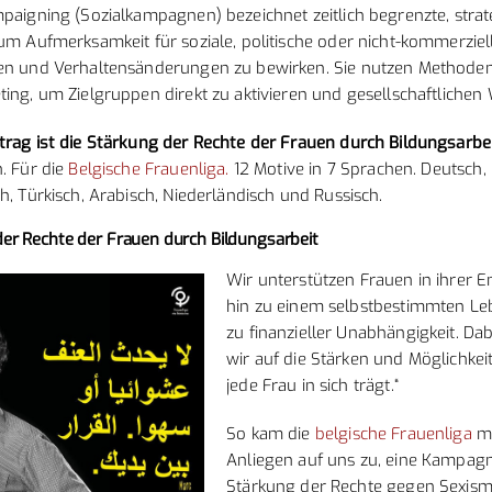
paigning (Sozialkampagnen) bezeichnet zeitlich begrenzte, strat
um Aufmerksamkeit für soziale, politische oder nicht-kommerzie
en und Verhaltensänderungen zu bewirken. Sie nutzen Methode
ing, um Zielgruppen direkt zu aktivieren und gesellschaftlichen
rag ist die Stärkung der Rechte der Frauen durch Bildungsarbe
. Für die
Belgische Frauenliga.
12 Motive in 7 Sprachen. Deutsch, 
h, Türkisch, Arabisch, Niederländisch und Russisch.
er Rechte der Frauen durch Bildungsarbeit
Wir unterstützen Frauen in ihrer E
hin zu einem selbstbestimmten L
zu finanzieller Unabhängigkeit. Dab
wir auf die Stärken und Möglichkeit
jede Frau in sich trägt.“
So kam die
belgische Frauenliga
mi
Anliegen auf uns zu, eine Kampag
Stärkung der Rechte gegen Sexism