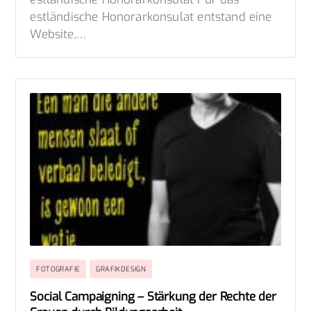
estländische Honorarkonsulat entstand eine
Website,…
FOTOGRAFIE
GRAFIKDESIGN
Social Campaigning – Stärkung der Rechte der