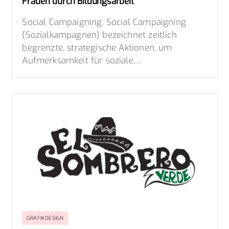
Frauen durch Bildungsarbeit
Social Campaigning. Social Campaigning
(Sozialkampagnen) bezeichnet zeitlich
begrenzte, strategische Aktionen, um
Aufmerksamkeit für soziale,…
GRAFIKDESIGN