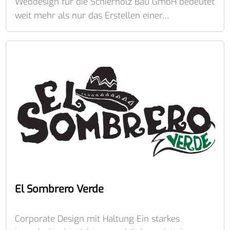
Webdesign für die Schierholz Bau GmbH bedeutet
weit mehr als nur das Erstellen einer…
El Sombrero Verde
Corporate Design mit Haltung Ein starkes