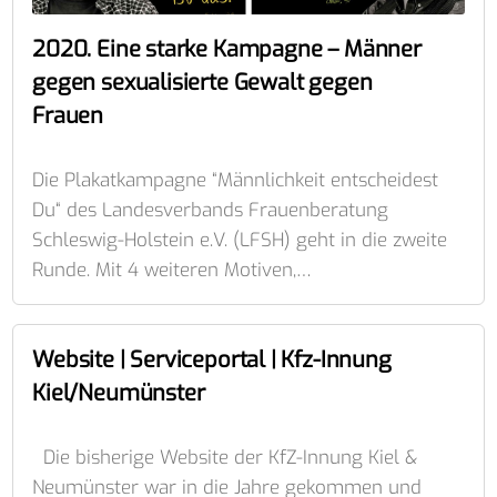
2020. Eine starke Kampagne – Männer
gegen sexualisierte Gewalt gegen
Frauen
Die Plakatkampagne “Männlichkeit entscheidest
Du“ des Landesverbands Frauenberatung
Schleswig-Holstein e.V. (LFSH) geht in die zweite
Runde. Mit 4 weiteren Motiven,…
Website | Serviceportal | Kfz-Innung
Kiel/Neumünster
Die bisherige Website der KfZ-Innung Kiel &
Neumünster war in die Jahre gekommen und